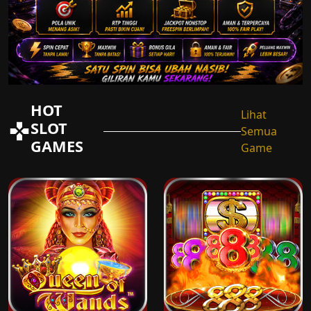
HOT
Lihat
SLOT
Semua
GAMES
Game