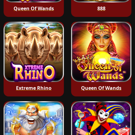
Queen Of Wands
888
Extreme Rhino
Queen Of Wands