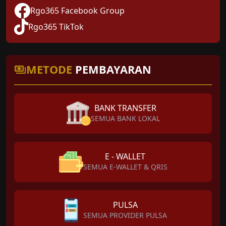
Rgo365 Facebook Group
Rgo365 TikTok
METODE
PEMBAYARAN
BANK TRANSFER
SEMUA BANK LOKAL
E - WALLET
SEMUA E-WALLET & QRIS
PULSA
SEMUA PROVIDER PULSA